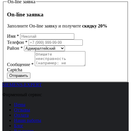
On-line заявка
On-line заявка
Заполните On-line заявку и получите
скидку 20%
Имя
*
Телефон
*
Район
*
Сообщение
*
Captcha
Отправить
SIEMENS-EXPERT
Фирменный сервис
Цены
Отзывы
Оплата
Наши работы
Блог
Вакансии