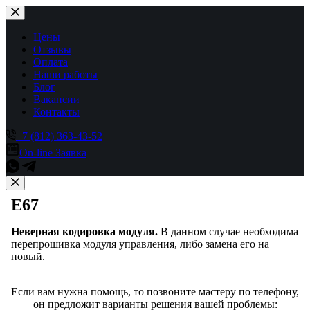
Перейти
к
сути
Цены
Отзывы
Оплата
Наши работы
Блог
Вакансии
Контакты
+7 (812) 363-43-52
On-line Заявка
E67
Неверная кодировка модуля.
В данном случае необходима
перепрошивка модуля управления, либо замена его на
новый.
Если вам нужна помощь, то позвоните мастеру по телефону,
он предложит варианты решения вашей проблемы: